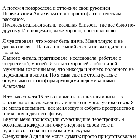
А потом я повзрослела и отложила свои рукописи.
Переживания Альтхельм стали просто фантастическим
рассказом.
Началась реальная жизнь, реальная близость, где все было по-
другому. И в общем-то, даже хорошо, просто хорошо.
Я чувствовала, что может быть иначе. Меня тянуло и не
давало покоя… Написанные мной сцены не выходили из
головы.
Я много читала, практиковала, исследовала, работала с
энергетикой, магией. И я стала хорошей любовницей.
Мужчины говорили мне, что никогда и ничего подобного не
переживали в жизни. Но я сама еще не столкнулась с
безумными и трансформирующими переживаниями
Альтхельм.
И только спустя 15 лет от момента написания книги… я
заплакала от наслаждения… и долго не могла успокоиться. Я
не могла вспомнить, как меня зовут и собрать пространство в
привычную для него форму.
Внутри меня происходили сумасшедшие перестройки. Я
осознавала каждую ниточку энергии в своем теле и
чувствовала себя по атомам и молекулам…
Следующие 3 дня я не могла думать: просто присутствовала и