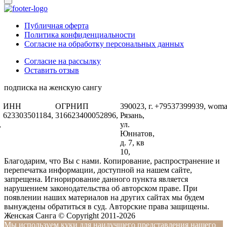
Публичная оферта
Политика конфиденциальности
Согласие на обработку персональных данных
Согласие на рассылку
Оставить отзыв
подписка на женскую сангу
ИНН
ОГРНИП
390023, г.
+79537399939,
woma
623303501184,
316623400052896,
Рязань,
,
ул.
Юннатов,
д. 7, кв
10,
Благодарим, что Вы с нами. Копирование, распространение и
перепечатка информации, доступной на нашем сайте,
запрещена. Игнорирование данного пункта является
нарушением законодательства об авторском праве. При
появлении наших материалов на других сайтах мы будем
вынуждены обратиться в суд. Авторские права защищены.
Женская Санга © Copyright 2011-2026
Мы используем куки для наилучшего представления нашего