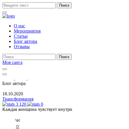
Поиск
О нас
Мероприятия
Статьи
Блог автора
Отзывы
Поиск
Моя санга
Toggle
navigation
Show
search
Блог автора
form
18.10.2020
Трансформация
3 120
0
Каждая женщина чувствует внутри
VK