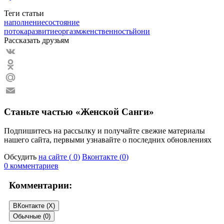
Теги статьи
наполнение
состояние
потока
развитие
оргазм
женственность
йони
Рассказать друзьям
VK
Odnoklassniki
Mail.Ru
Email
Станьте частью «Женской Санги»
Подпишитесь на рассылку и получайте свежие материалы
нашего сайта, первыми узнавайте о последних обновлениях
Обсудить
на сайте (
0
)
Вконтакте (
0
)
0 комментариев
Комментарии:
ВКонтакте (
X
)
Обычные (0)