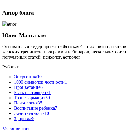
Добавить комментарий
Автор блога
Ваш e-mail не будет опубликован.
Юлия Мангалам
Основатель и лидер проекта «Женская Санга», автор десятков
женских тренингов, программ и вебинаров, нескольких сотен
популярных статей, психолог, астролог
Рубрики
Энергетика
10
1000 символов честности
1
Процветание
6
Быть настоящей
71
Трансформация
59
Получать новые комментарии по электронной почте.
Психология
35
Вы можете
подписаться
без комментирования.
Воспитание ребенка
7
Женственность
10
Здоровье
6
Мероприятия