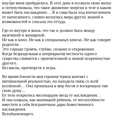
внутри меня пробудились. В этот день я осознала свою матку
и почувствовала, что такое движение энергии в теле и каким
может быть наслаждение… Я и сама была под впечатлением
от написанного, словно коснулась мира других знаний и
возможностей и списала это оттуда.
Где-то внутри я знала, что так и должно быть между
мужчиной и женщиной.
Не как в кино. Не как в специальных книгах. Не как говорят
родители.
Это гораздо громче, глубже, сильнее и откровеннее.
Когда безраздельная и непрекрытая честность одного
существа сливается с пронзительной и живой искренностью
другого.
Без масок, притворств и игры.
Во время близости моя героиня теряла контакт с
материальной реальностью, но находила связь со всей
вселенной… Она проникала в мир богов и воскрешала там
свою душу…
Ее тело искрилось миллиардом звезд от наслаждения…
И она плакала, как маленький ребенок, от неспособности
вместить в себя безграничные дары божественного
наслаждения.
Всеобъемлющего.