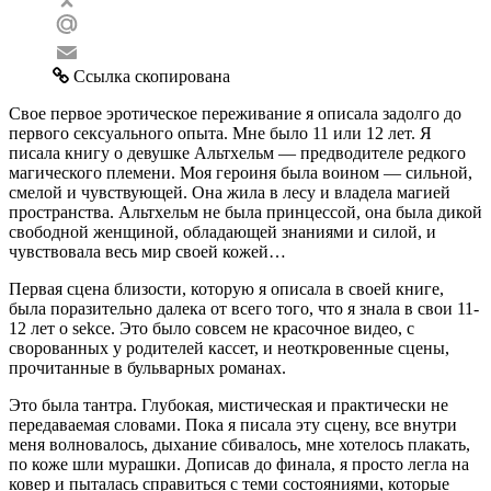
Odnoklassniki
Mail.Ru
Email
Ссылка скопирована
Свое первое эротическое переживание я описала задолго до
первого сексуального опыта. Мне было 11 или 12 лет. Я
писала книгу о девушке Альтхельм — предводителе редкого
магического племени. Моя героиня была воином — сильной,
смелой и чувствующей. Она жила в лесу и владела магией
пространства. Альтхельм не была принцессой, она была дикой
свободной женщиной, обладающей знаниями и силой, и
чувствовала весь мир своей кожей…
Первая сцена близости, которую я описала в своей книге,
была поразительно далека от всего того, что я знала в свои 11-
12 лет о sеkсе. Это было совсем не красочное видео, с
сворованных у родителей кассет, и неоткровенные сцены,
прочитанные в бульварных романах.
Это была тантра. Глубокая, мистическая и практически не
передаваемая словами. Пока я писала эту сцену, все внутри
меня волновалось, дыхание сбивалось, мне хотелось плакать,
по коже шли мурашки. Дописав до финала, я просто легла на
ковер и пыталась справиться с теми состояниями, которые