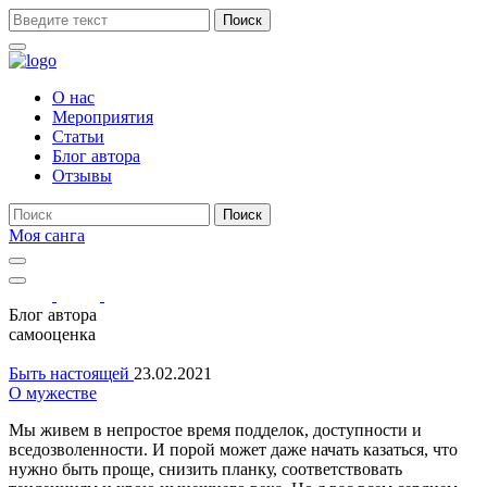
Поиск
О нас
Мероприятия
Статьи
Блог автора
Отзывы
Поиск
Моя санга
Toggle
navigation
Show
search
Блог автора
form
самооценка
Быть настоящей
23.02.2021
О мужестве
Мы живем в непростое время подделок, доступности и
вседозволенности. И порой может даже начать казаться, что
нужно быть проще, снизить планку, соответствовать