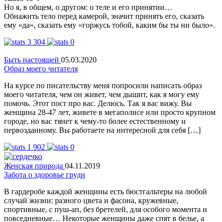
Но я, в общем, о другом: о теле и его принятии…
Обнажить тело перед камерой, значит принять его, сказать
ему «да», сказать ему «горжусь тобой, каким бы ты ни было».
3 304
0
Быть настоящей
05.03.2020
Образ моего читателя
На курсе по писательству меня попросили написать образ
моего читателя, чем он живет, чем дышит, как я могу ему
помочь. Этот пост про вас. Делюсь. Так я вас вижу. Вы
женщина 28-47 лет, живете в мегаполисе или просто крупном
городе, но вас тянет к чему-то более естественному и
первозданному. Вы работаете на интересной для себя […]
1 902
0
Женская природа
04.11.2019
Забота о здоровье груди
В гардеробе каждой женщины есть бюстгальтеры на любой
случай жизни: разного цвета и фасона, кружевные,
спортивные, с пуш-ап, без бретелей, для особого момента и
повседневные… Некоторые женщины даже спят в белье, а