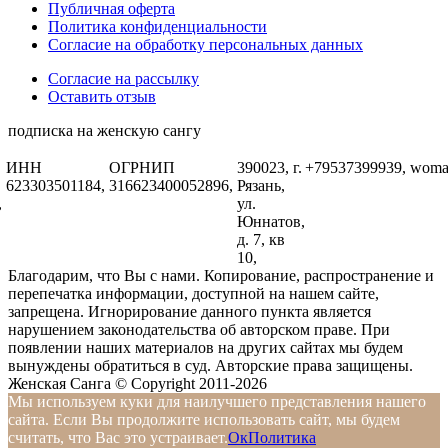
Публичная оферта
Политика конфиденциальности
Согласие на обработку персональных данных
Согласие на рассылку
Оставить отзыв
подписка на женскую сангу
ИНН
ОГРНИП
390023, г.
+79537399939,
woma
623303501184,
316623400052896,
Рязань,
,
ул.
Юннатов,
д. 7, кв
10,
Благодарим, что Вы с нами. Копирование, распространение и
перепечатка информации, доступной на нашем сайте,
запрещена. Игнорирование данного пункта является
нарушением законодательства об авторском праве. При
появлении наших материалов на других сайтах мы будем
вынуждены обратиться в суд. Авторские права защищены.
Женская Санга © Copyright 2011-2026
Мы используем куки для наилучшего представления нашего
сайта. Если Вы продолжите использовать сайт, мы будем
считать, что Вас это устраивает.
Ок
Политика