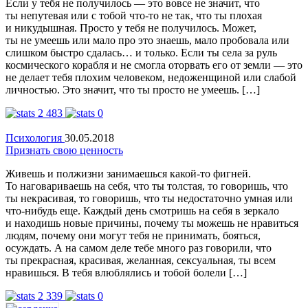
Если у тебя не получилось — это вовсе не значит, что
ты непутевая или с тобой что-то не так, что ты плохая
и никудышная. Просто у тебя не получилось. Может,
ты не умеешь или мало про это знаешь, мало пробовала или
слишком быстро сдалась… и только. Если ты села за руль
космического корабля и не смогла оторвать его от земли — это
не делает тебя плохим человеком, недоженщиной или слабой
личностью. Это значит, что ты просто не умеешь. […]
2 483
0
Психология
30.05.2018
Признать свою ценность
Живешь и полжизни занимаешься какой-то фигней.
То наговариваешь на себя, что ты толстая, то говоришь, что
ты некрасивая, то говоришь, что ты недостаточно умная или
что-нибудь еще. Каждый день смотришь на себя в зеркало
и находишь новые причины, почему ты можешь не нравиться
людям, почему они могут тебя не принимать, бояться,
осуждать. А на самом деле тебе много раз говорили, что
ты прекрасная, красивая, желанная, сексуальная, ты всем
нравишься. В тебя влюблялись и тобой болели […]
2 339
0