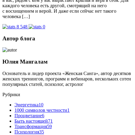
в вас, рядом с кем у вас вырастают крылья и вера в себя. Для
каждого человека есть другой, смотрящий на него
с восхищением и верой. И даже если сейчас нет такого
человека […]
8 548
0
Автор блога
Юлия Мангалам
Основатель и лидер проекта «Женская Санга», автор десятков
женских тренингов, программ и вебинаров, нескольких сотен
популярных статей, психолог, астролог
Рубрики
Энергетика
10
1000 символов честности
1
Процветание
6
Быть настоящей
71
Трансформация
59
Психология
35