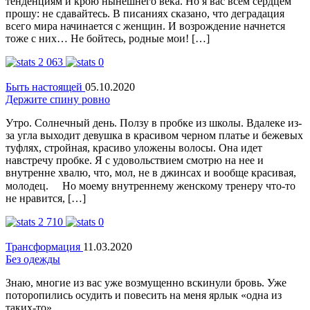
тенденциям и крою нынешнего века. Но я вас всем сердцем
прошу: не сдавайтесь. В писаниях сказано, что деградация
всего мира начинается с женщин. И возрождение начнется
тоже с них… Не бойтесь, родные мои! […]
2 063
0
Быть настоящей
05.10.2020
Держите спину ровно
Утро. Солнечный день. Ползу в пробке из школы. Вдалеке из-
за угла выходит девушка в красивом черном платье и бежевых
туфлях, стройная, красиво уложены волосы. Она идет
навстречу пробке. Я с удовольствием смотрю на нее и
внутренне хвалю, что, мол, не в джинсах и вообще красивая,
молодец. ⠀ Но моему внутреннему женскому тренеру что-то
не нравится, […]
2 710
0
Трансформация
11.03.2020
Без одежды
Знаю, многие из вас уже возмущенно вскинули бровь. Уже
поторопились осудить и повесить на меня ярлык «одна из
таких-то».