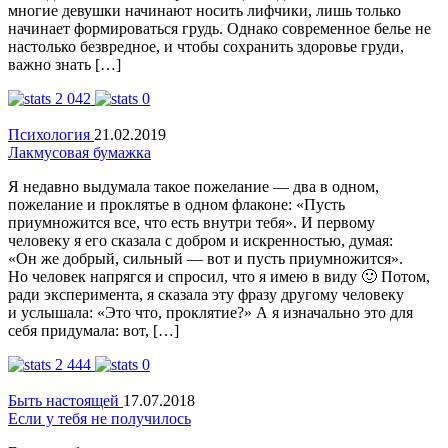
многие девушки начинают носить лифчики, лишь только
начинает формироваться грудь. Однако современное белье не
настолько безвредное, и чтобы сохранить здоровье груди,
важно знать […]
2 042
0
Психология
21.02.2019
Лакмусовая бумажка
Я недавно выдумала такое пожелание — два в одном,
пожелание и проклятье в одном флаконе: «Пусть
приумножится все, что есть внутри тебя». И первому
человеку я его сказала с добром и искренностью, думая:
«Он же добрый, сильный — вот и пусть приумножится».
Но человек напрягся и спросил, что я имею в виду 🙂 Потом,
ради эксперимента, я сказала эту фразу другому человеку
и услышала: «Это что, проклятие?» А я изначально это для
себя придумала: вот, […]
2 444
0
Быть настоящей
17.07.2018
Если у тебя не получилось