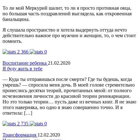
То ли мой Меркурий шалит, то ли я просто противная овца,
но большая часть поздравлений выглядела, как откровенная
банальщина.
Я слушала пространство и хотела выдернуть оттуда нечто
действительно важное про мужчин и женщин, то, о чем стоит
помнить.
2 366
0
Воспитание ребенка
21.02.2020
Я буду жить в тебе
— Куда ты отправишься после смерти? Где ты будешь, когда
умрешь? — спросила меня дочь. В моей голове стремительно
пронеслись десятки теорий, прочитанных мной: от полного
исчезновения личности до красивой теории реинкарнации.
Но это только теории… пусть даже из вечных книг. Я не знаю
этого наверняка, но одно я знаю совершенно точно. И я
ответила: […]
2 735
0
Трансформация
12.02.2020