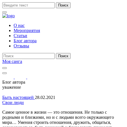
Поиск
О нас
Мероприятия
Статьи
Блог автора
Отзывы
Поиск
Моя санга
Toggle
navigation
Show
search
Блог автора
form
уважение
Быть настоящей
28.02.2021
Свои люди
Самое ценное в жизни — это отношения. Не только с
родными и близкими, но и с людьми всего окружающего
мира… Умения строить отношения, дружить, общаться,