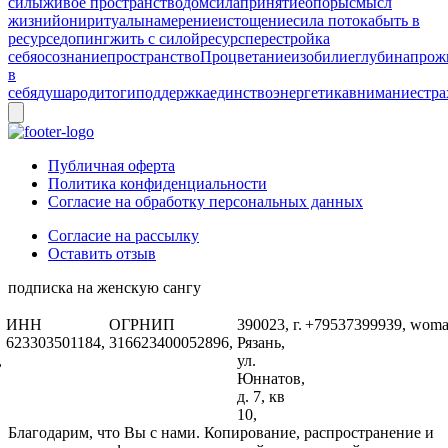
силы
живое пространство
дом
сила
принятие
опоры
смысл
жизни
йони
ритуалы
намерение
истощение
сила потока
быть в
ресурсе
допинг
жить с силой
ресурс
перестройка
себя
осознание
пространство
Процветание
изобилие
глубина
прож
в
себя
душа
род
итоги
поддержка
единство
энергетика
внимание
стра
Публичная оферта
Политика конфиденциальности
Согласие на обработку персональных данных
Согласие на рассылку
Оставить отзыв
подписка на женскую сангу
ИНН
ОГРНИП
390023, г.
+79537399939,
woma
623303501184,
316623400052896,
Рязань,
,
ул.
Юннатов,
д. 7, кв
10,
Благодарим, что Вы с нами. Копирование, распространение и