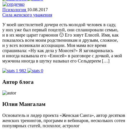
Психология
10.08.2017
Сила женского уважения
У моей шестилетней дочери есть молодой человек в саду,
у них уже был первый поцелуй, они спланировали семью,
и в их мире царит гармония 🙂 Его зовут Елисей. Имя, как
показалось всем моим родственникам и друзьям, сложное,
и у всех возникали ассоциации. Моя мама все время
спрашивала: «Ну как дела у Моисея?» Я заговаривалась
и иногда называла его «Енисей» в разговоре с дочкой, а мой
мужчина иногда в шутку называл его Сельдереем […]
1 982
0
Автор блога
Юлия Мангалам
Основатель и лидер проекта «Женская Санга», автор десятков
женских тренингов, программ и вебинаров, нескольких сотен
популярных статей, психолог, астролог