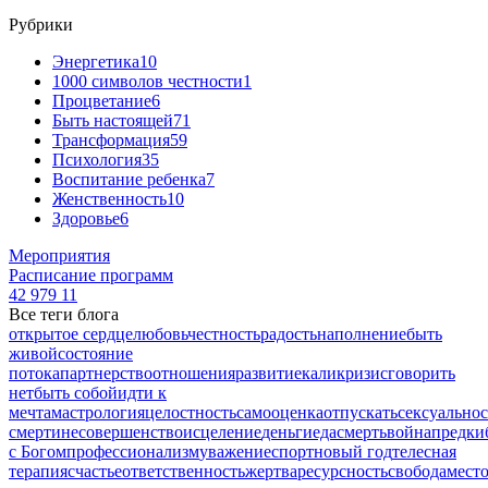
Рубрики
Энергетика
10
1000 символов честности
1
Процветание
6
Быть настоящей
71
Трансформация
59
Психология
35
Воспитание ребенка
7
Женственность
10
Здоровье
6
Мероприятия
Расписание программ
42 979
11
Все теги блога
открытое сердце
любовь
честность
радость
наполнение
быть
живой
состояние
потока
партнерство
отношения
развитие
кали
кризис
говорить
нет
быть собой
идти к
мечтам
астрология
целостность
самооценка
отпускать
сексуальнос
смерти
несовершенство
исцеление
деньги
еда
смерть
война
предки
с Богом
профессионализм
уважение
спорт
новый год
телесная
терапия
счастье
ответственность
жертва
ресурсность
свобода
мест