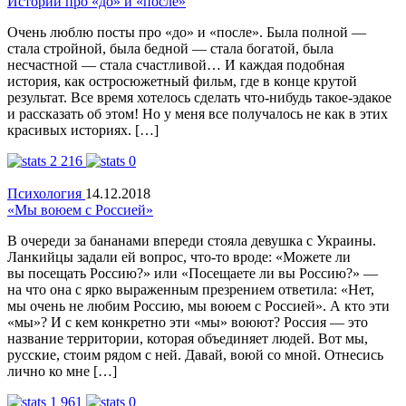
Истории про «до» и «после»
Очень люблю посты про «до» и «после». Была полной —
стала стройной, была бедной — стала богатой, была
несчастной — стала счастливой… И каждая подобная
история, как остросюжетный фильм, где в конце крутой
результат. Все время хотелось сделать что-нибудь такое-эдакое
и рассказать об этом! Но у меня все получалось не как в этих
красивых историях. […]
2 216
0
Психология
14.12.2018
«Мы воюем с Россией»
В очереди за бананами впереди стояла девушка с Украины.
Ланкийцы задали ей вопрос, что-то вроде: «Можете ли
вы посещать Россию?» или «Посещаете ли вы Россию?» —
на что она с ярко выраженным презрением ответила: «Нет,
мы очень не любим Россию, мы воюем с Россией». А кто эти
«мы»? И с кем конкретно эти «мы» воюют? Россия — это
название территории, которая объединяет людей. Вот мы,
русские, стоим рядом с ней. Давай, воюй со мной. Отнесись
лично ко мне […]
1 961
0