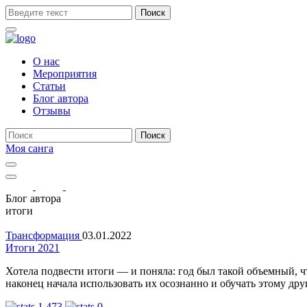
Поиск
О нас
Мероприятия
Статьи
Блог автора
Отзывы
Поиск
Моя санга
Toggle
navigation
Show
search
Блог автора
form
итоги
Трансформация
03.01.2022
Итоги 2021
Хотела подвести итоги — и поняла: год был такой объемный, чт
наконец начала использовать их осознанно и обучать этому др
1 473
0