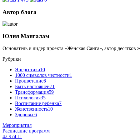
Автор блога
Юлия Мангалам
Основатель и лидер проекта «Женская Санга», автор десятков 
Рубрики
Энергетика
10
1000 символов честности
1
Процветание
6
Быть настоящей
71
Трансформация
59
Психология
35
Воспитание ребенка
7
Женственность
10
Здоровье
6
Мероприятия
Расписание программ
42 974
11