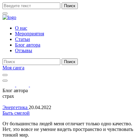
Поиск
О нас
Мероприятия
Статьи
Блог автора
Отзывы
Поиск
Моя санга
Toggle
navigation
Show
search
Блог автора
form
страх
Энергетика
20.04.2022
Быть смелой
От большинства людей меня отличает только одно качество.
Нет, это вовсе не умение видеть пространство и чувствовать
тонкий мир.