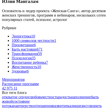
Юлия Мангалам
Основатель и лидер проекта «Женская Санга», автор десятков
женских тренингов, программ и вебинаров, нескольких сотен
популярных статей, психолог, астролог
Рубрики
Энергетика
10
1000 символов честности
1
Процветание
6
Быть настоящей
71
Трансформация
59
Психология
35
Воспитание ребенка
7
Женственность
10
Здоровье
6
Мероприятия
Расписание программ
42 975
11
Все теги блога
открытое сердце
любовь
честность
радость
наполнение
быть
живой
состояние
потока
партнерство
отношения
развитие
кали
кризис
говорить