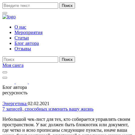
Поиск
О нас
Мероприятия
Статьи
Блог автора
Отзывы
Поиск
Моя санга
Toggle
navigation
Show
search
Блог автора
form
ресурсность
Энергетика
02.02.2021
7 записей, способных изменить вашу жизнь
Небольшой чек-лист для тех, кто собирается управлять своим
пространством. У вас должен быть блокнотик или документ,
где четко и ясно прописаны следующие пункты, иначе ваша