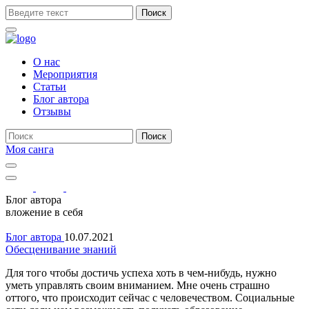
Поиск
О нас
Мероприятия
Статьи
Блог автора
Отзывы
Поиск
Моя санга
Toggle
navigation
Show
search
Блог автора
form
вложение в себя
Блог автора
10.07.2021
Обесценивание знаний
Для того чтобы достичь успеха хоть в чем-нибудь, нужно
уметь управлять своим вниманием. Мне очень страшно
оттого, что происходит сейчас с человечеством. Социальные