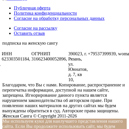
Публичная оферта
Политика конфиденциальности
Согласие на обработку персональных данных
Согласие на рассылку
Оставить отзыв
подписка на женскую сангу
ИНН
ОГРНИП
390023, г.
+79537399939,
woma
623303501184,
316623400052896,
Рязань,
,
ул.
Юннатов,
д. 7, кв
10,
Благодарим, что Вы с нами. Копирование, распространение и
перепечатка информации, доступной на нашем сайте,
запрещена. Игнорирование данного пункта является
нарушением законодательства об авторском праве. При
появлении наших материалов на других сайтах мы будем
вынуждены обратиться в суд. Авторские права защищены.
Женская Санга © Copyright 2011-2026
Мы используем куки для наилучшего представления нашего
сайта. Если Вы продолжите использовать сайт, мы будем