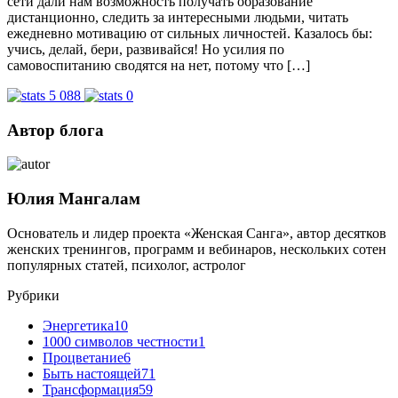
сети дали нам возможность получать образование
дистанционно, следить за интересными людьми, читать
ежедневно мотивацию от сильных личностей. Казалось бы:
учись, делай, бери, развивайся! Но усилия по
самовоспитанию сводятся на нет, потому что […]
5 088
0
Автор блога
Юлия Мангалам
Основатель и лидер проекта «Женская Санга», автор десятков
женских тренингов, программ и вебинаров, нескольких сотен
популярных статей, психолог, астролог
Рубрики
Энергетика
10
1000 символов честности
1
Процветание
6
Быть настоящей
71
Трансформация
59