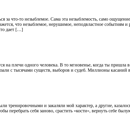
ься за что-то незыблемое. Сама эта незыблемость, само ощущени
кажется, что незыблемое, нерушимое, неподвластное событиям и
то дает […]
тся на плечи одного человека. В то мгновенье, когда ты пришла 
вязали с тысячами существ, выборов и судеб. Миллионы касаний 
и тренировочными и закаляли мой характер, а другие, казалось,
тобы перебрать себя заново, срастить «кости», вернуть себе был