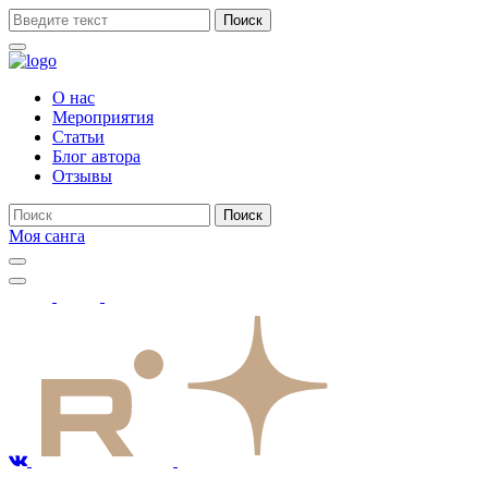
Поиск
О нас
Мероприятия
Статьи
Блог автора
Отзывы
Поиск
Моя санга
Toggle
navigation
Show
search
form