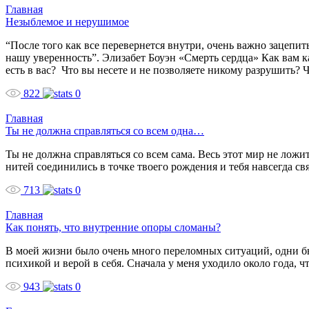
Главная
Незыблемое и нерушимое
“После того как все перевернется внутри, очень важно зацепит
нашу уверенность”. Элизабет Боуэн «Смерть сердца» Как вам 
есть в вас? Что вы несете и не позволяете никому разрушить? Ч
822
0
Главная
Ты не должна справляться со всем одна…
Ты не должна справляться со всем сама. Весь этот мир не ложи
нитей соединились в точке твоего рождения и тебя навсегда с
713
0
Главная
Как понять, что внутренние опоры сломаны?
В моей жизни было очень много переломных ситуаций, одни был
психикой и верой в себя. Сначала у меня уходило около года, ч
943
0