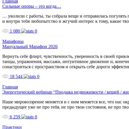
Главная
Сильные опоры – это когда…
… уволили с работы, ты собрала вещи и отправилась погулять 
и внутри тебя любопытство и жгучий интерес к тому, какие т
1 080
0
Марафоны
Мануальный Марафон 2026
Вернуть себе флирт, чувственность, уверенность в своей при
танцы, упражнения, массажи, интуитивное движение и, конеч
сонастроиться с пространством и открыть себе дороги эффекти
18 544
0
Главная
Энергетический вебинар “Продажа недвижимости / вещей / ж
Наше мировоззрение меняется и с ним меняется все, что нас о
предыдущее уже не про тебя, не про твои состояния, не про т
6 259
0
Практики