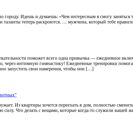
по городу. Идешь и думаешь: «Чем интересным я смогу заняться
вои таланты теперь раскроются. … мужчина, который тебе нрави
влекательности поможет всего одна привычка — ежедневное вклю
но, через интимную гимнастику! Ежедневные тренировки помога
вно запустить свои намерения, чтобы они […]
ивотных”
кружает. Из квартиры хочется переехать в дом, полностью смени
вою силу. Что делать с вещами, которые когда-то служили вашей