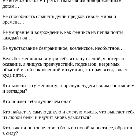
Ее возможность смотреть в глаза своим новорожденным
детям…
Ее способность слышать души предков сквозь миры и
времена…
Ее умирание и возрождение, как феникса из пепла почти
каждый год…
Ее чувствование безграничное, вселенское, необъятное…
Ведь без женщины внутри себя я стану слепой, я потеряю
осязание, я лишусь предчувствий, подсказок, незримых
объятий и той сокровенной интуиции, которая всегда знает
куда идти…
Кто заменит эту женщину, творящую чудеса своим состоянием
и взглядом?
Кто поймет тебя лучше чем она?
Кто найдет ту самую дикую и смелую мысль, что выведет тебя
из любой беды и научит вновь улыбаться?
Кто, как ни она знает твою боль и способна нести ее, обратив
в силу?