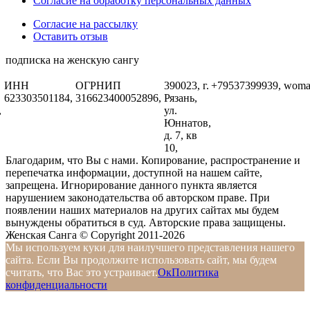
Согласие на обработку персональных данных
Согласие на рассылку
Оставить отзыв
подписка на женскую сангу
ИНН
ОГРНИП
390023, г.
+79537399939,
woma
623303501184,
316623400052896,
Рязань,
,
ул.
Юннатов,
д. 7, кв
10,
Благодарим, что Вы с нами. Копирование, распространение и
перепечатка информации, доступной на нашем сайте,
запрещена. Игнорирование данного пункта является
нарушением законодательства об авторском праве. При
появлении наших материалов на других сайтах мы будем
вынуждены обратиться в суд. Авторские права защищены.
Женская Санга © Copyright 2011-2026
Мы используем куки для наилучшего представления нашего
сайта. Если Вы продолжите использовать сайт, мы будем
считать, что Вас это устраивает.
Ок
Политика
конфиденциальности