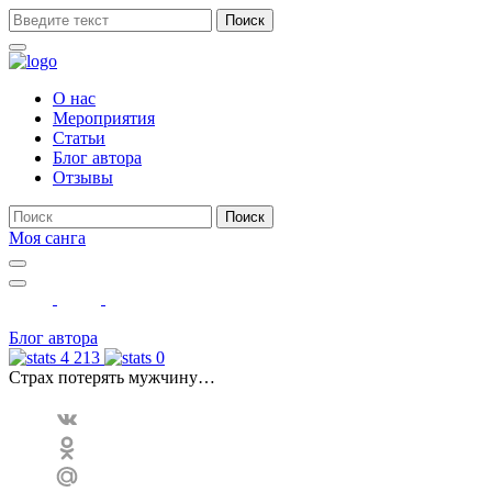
Поиск
О нас
Мероприятия
Статьи
Блог автора
Отзывы
Поиск
Моя санга
Toggle
navigation
Show
search
form
Блог автора
4 213
0
Страх потерять мужчину…
VK
Odnoklassniki
Mail.Ru