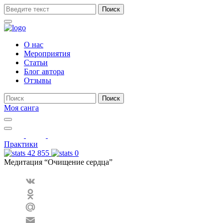
Поиск
О нас
Мероприятия
Статьи
Блог автора
Отзывы
Поиск
Моя санга
Toggle
navigation
Show
search
Практики
form
42 855
0
Медитация “Очищение сердца”
VK
Odnoklassniki
Mail.Ru