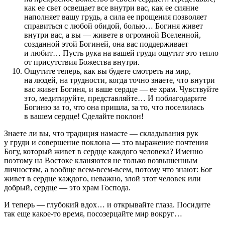
как ее свет освещает все внутри вас, как ее сияние
наполняет вашу грудь, а сила ее прощения позволяет
справиться с любой обидой, болью… Богиня живет
внутри вас, а вы — живете в огромной Вселенной,
созданной этой Богиней, она вас поддерживает
и любит… Пусть рука на вашей груди ощутит это тепло
от присутствия Божества внутри.
Ощутите теперь, как вы будете смотреть на мир,
на людей, на трудности, когда точно знаете, что внутри
вас живет Богиня, и ваше сердце — ее храм. Чувствуйте
это, медитируйте, представляйте… И поблагодарите
Богиню за то, что она пришла, за то, что поселилась
в вашем сердце! Сделайте поклон!
Знаете ли вы, что традиция намасте — складывания рук
у груди и совершение поклона — это выражение почтения
Богу, который живет в сердце каждого человека? Именно
поэтому на Востоке кланяются не только возвышенным
личностям, а вообще всем-всем-всем, потому что знают: Бог
живет в сердце каждого, неважно, злой этот человек или
добрый, сердце — это храм Господа.
И теперь — глубокий вдох… и открывайте глаза. Посидите
так еще какое-то время, посозерцайте мир вокруг…