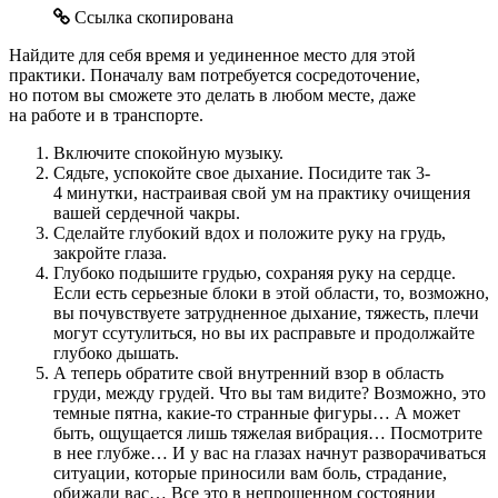
Email
Ссылка скопирована
Найдите для себя время и уединенное место для этой
практики. Поначалу вам потребуется сосредоточение,
но потом вы сможете это делать в любом месте, даже
на работе и в транспорте.
Включите спокойную музыку.
Сядьте, успокойте свое дыхание. Посидите так 3-
4 минутки, настраивая свой ум на практику очищения
вашей сердечной чакры.
Сделайте глубокий вдох и положите руку на грудь,
закройте глаза.
Глубоко подышите грудью, сохраняя руку на сердце.
Если есть серьезные блоки в этой области, то, возможно,
вы почувствуете затрудненное дыхание, тяжесть, плечи
могут ссутулиться, но вы их расправьте и продолжайте
глубоко дышать.
А теперь обратите свой внутренний взор в область
груди, между грудей. Что вы там видите? Возможно, это
темные пятна, какие-то странные фигуры… А может
быть, ощущается лишь тяжелая вибрация… Посмотрите
в нее глубже… И у вас на глазах начнут разворачиваться
ситуации, которые приносили вам боль, страдание,
обижали вас… Все это в непрощенном состоянии