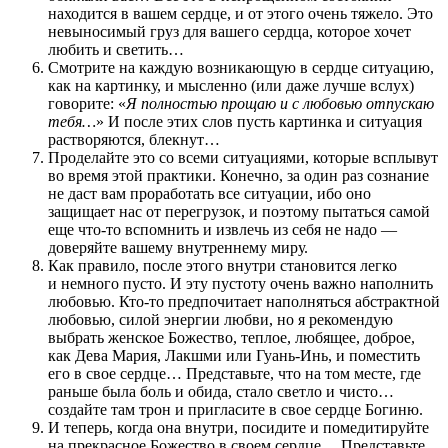
находится в вашем сердце, и от этого очень тяжело. Это
невыносимый груз для вашего сердца, которое хочет
любить и светить…
Смотрите на каждую возникающую в сердце ситуацию,
как на картинку, и мысленно (или даже лучше вслух)
говорите: «
Я полностью прощаю и с любовью отпускаю
тебя…
» И после этих слов пусть картинка и ситуация
растворяются, блекнут…
Проделайте это со всеми ситуациями, которые всплывут
во время этой практики. Конечно, за один раз сознание
не даст вам проработать все ситуации, ибо оно
защищает нас от перегрузок, и поэтому пытаться самой
еще что-то вспомнить и извлечь из себя не надо —
доверяйте вашему внутреннему миру.
Как правило, после этого внутри становится легко
и немного пусто. И эту пустоту очень важно наполнить
любовью. Кто-то предпочитает наполняться абстрактной
любовью, силой энергии любви, но я рекомендую
выбрать женское Божество, теплое, любящее, доброе,
как Дева Мария, Лакшми или Гуань-Инь, и поместить
его в свое сердце… Представьте, что на том месте, где
раньше была боль и обида, стало светло и чисто…
создайте там трон и пригласите в свое сердце Богиню.
И теперь, когда она внутри, посидите и помедитируйте
на прекрасное Божество в своем сердце… Представьте,