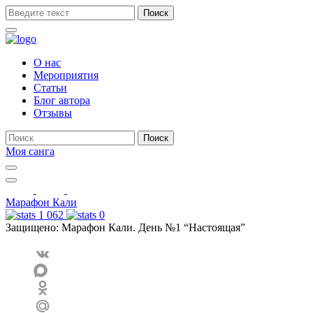
Поиск
О нас
Мероприятия
Статьи
Блог автора
Отзывы
Поиск
Моя санга
Toggle
navigation
Show
search
Марафон Кали
form
1 062
0
Защищено: Марафон Кали. День №1 “Настоящая”
VK
MAX
Odnoklassniki