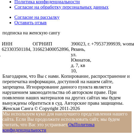
Политика конфиденциальности
Согласие на обработку персональных данных
Согласие на рассылку
Оставить отзыв
подписка на женскую сангу
ИНН
ОГРНИП
390023, г.
+79537399939,
woma
623303501184,
316623400052896,
Рязань,
,
ул.
Юннатов,
д. 7, кв
10,
Благодарим, что Вы с нами. Копирование, распространение и
перепечатка информации, доступной на нашем сайте,
запрещена. Игнорирование данного пункта является
нарушением законодательства об авторском праве. При
появлении наших материалов на других сайтах мы будем
вынуждены обратиться в суд. Авторские права защищены.
Женская Санга © Copyright 2011-2026
Мы используем куки для наилучшего представления нашего
сайта. Если Вы продолжите использовать сайт, мы будем
считать, что Вас это устраивает.
Ок
Политика
конфиденциальности