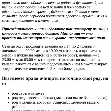
произошло после одного из первых родовых фестивалей, и в
течение года сделать в ней ремонт и полностью ее
обставить. Многие яркие, судьбоносные события у меня
случились после периодов почитания предков и привели меня к
важным решениям и изменениям.
Присоединяйтесь к нам и сделайте шаг навстречу жизни, в
которой можно гораздо больше! Масленица — это
программа, меняющая вас на уровне энергетического поля.
Сеансы будут проходить ежедневно с 14 по 24 февраля,
дневные — в 09.00 мск и в 19.00 мск (стоять и принимать
энергии нужно на одном из них по выбору), ночные — с
23.00 мск до 03.00 мск (во время этих сеансов вы спите, а
каналы работают с вашим подсознанием). Вы можете выбрать
энергетическое очищение 1-2-3 или более родов.
Вы имеете право очищать не только свой род, но
и:
род своего супруга
род отца своего ребенка (даже если вы не были в браке)
род мужчины, который усыновил/удочерил вашего
ребенка