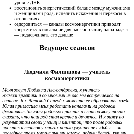
уровне ДНК
восстановить энергетический баланс между мужчинами
и женщинами рода, исцелить искажения и перекосы в
отношениях
оздоровиться — каналы космоэнергетики приводят
энергетику в идеальное для нас состояние, наша задача
— поддерживать его дальше
Ведущие сеансов
Людмила Филиппова — учитель
космоэнергетики
Меня зовут Людмила Александровна, я учитель
космоэнергетики и со многими из вас мы встречаемся на
сеансах. Я с Женской Сангой с момента ее образования, когда
Юлия пригласила меня работать каналами на родовом
фестивале. За годы родовых практик и сеансов могу точно
сказать, что наш род стал крепче и дружнее. И я вижу по
результатам своих учениц и клиенток, что после родовых
практик и сеансов у многих пошло улучшение судьбы — за
последнее время многие вышли замуж, родили детей, купили