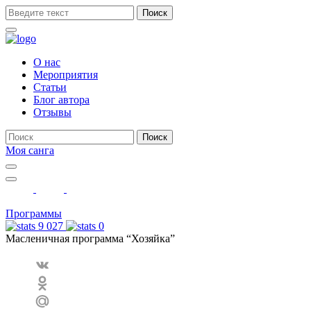
Поиск
О нас
Мероприятия
Статьи
Блог автора
Отзывы
Поиск
Моя санга
Toggle
navigation
Show
search
form
Программы
9 027
0
Масленичная программа “Хозяйка”
VK
Odnoklassniki
Mail.Ru