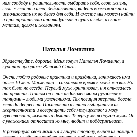
нам свободу и решительность выбирать себя, свою жизнь,
свои желания и цели, действовать, видеть возможности и
использовать их во благо для себя. И вместе мы можем найти
и простроить ваш индивидуальный путь о себе, к своим
мечтам, целям и желаниям.
Наталья Ломилина
Здравствуйте, дорогие. Меня зовут Наталья Ломилина, я
куратор программ Женской Санги.
Очень люблю родовые практики и праздники, занимаюсь ими
более 10 лет. Масленица – сакральное время в моей жизни. Но
так было не всегда. Первый муж критиковал, и я отказалась
от практик. Потом он стал недоволен моим рукоделием,
танцами – любыми увлечениями. Так позиция жертвы довела
меня до депрессии. Постепенно я стала выбираться из
жертвенности и возвращать себе могущество: я могу
чувствовать, желать и делать. Теперь у меня другой муж. Он
с уважением относится ко мне, любит и поддерживает.
Я развернула свою жизнь в лучшую сторону, выйдя из позиции
жертвы, ведь она крадет счастье, радость, здоровье и