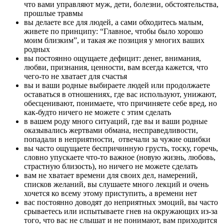
что вами управляют муж, дети, болезни, обстоятельства,
прошлые травмы
вы делаете все для людей, а сами обходитесь малым,
живете по принципу: “Главное, чтобы было хорошо
моим близким”, и такая же позиция у многих ваших
родных
вы постоянно ощущаете дефицит: денег, внимания,
любви, признания, ценности, вам всегда кажется, что
чего-то не хватает для счастья
вы и ваши родные выбираете людей или продолжаете
оставаться в отношениях, где вас используют, унижают,
обесценивают, понимаете, что причиняете себе вред, но
как-будто ничего не можете с этим сделать
в вашем роду много ситуаций, где вы и ваши родные
оказывались жертвами обмана, несправедливости,
попадали в неприятности, отвечали за чужие ошибки
вы часто ощущаете беспричинную грусть, тоску, горечь,
словно упускаете что-то важное (новую жизнь, любовь,
страстную близость), но ничего не можете сделать
вам не хватает времени для своих дел, намерений,
списков желаний, вы слушаете много лекций и очень
хочется ко всему этому приступить, а времени нет
вас постоянно доводят до неприятных эмоций, вы часто
срываетесь или испытываете гнев на окружающих из-за
того, что вас не слышат и не понимают, вам приходится