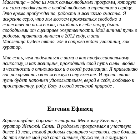
Масленица – одна из моих самых любимых программ, которую
я и сама предвкушаю с особой любовью и трепетом в сердце.
Это время пробуждения, радости и женского счастья.
Я
искренне верю, что мы можем проявляться свободно и
естественно по-женски, находить в себе опору, быть
свободными от сценариев жертвенности.
Мой личный путь в
родовые практики начался
в
2012 году, а эта
Масленица
будет пятая, где я сопровождаю участниц, как
куратор.
Мне есть, чем поделиться с вами и как профессиональному
психологу, и как женщине, проходящей свой путь силы, любви
и честности в отношениях и в своей реализации.
Я приглашаю
вас раскрывать свою женскую силу вместе. И пусть этот
путь будет наполнен
удовольствием, верой в себя, любовью к
пространству, роду, Богу и своей женской природе .
Евгения Ефимец
Здравствуйте, дорогие женщины. Меня зову Евгения, я
куратор Женской Санги. В родовых программах я участвую
более 13 лет, темой родовых сценариев увлекаюсь еще больше.
За это время мой род стал сильнее, дружнее, а я ощущаю