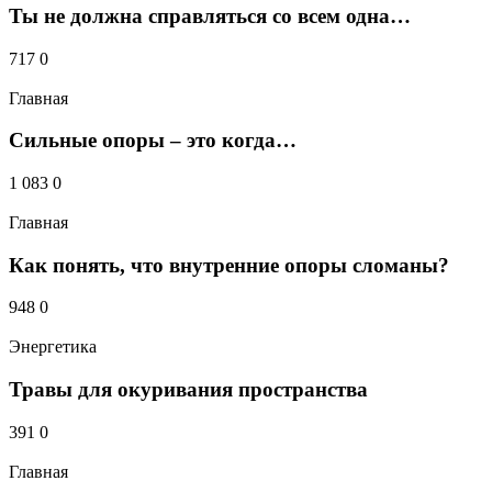
Ты не должна справляться со всем одна…
Получать новые комментарии по электронной почте.
Вы можете
подписаться
без комментирования.
717
0
Главная
Сильные опоры – это когда…
1 083
0
Главная
Как понять, что внутренние опоры сломаны?
948
0
Энергетика
Травы для окуривания пространства
391
0
Главная