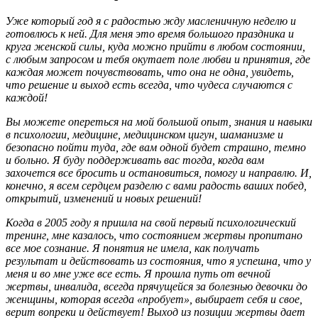
Уже который год я с радостью жду масленичную неделю и
готовлюсь к ней. Для меня это время большого праздника и
круга женской силы, куда можно прийти в любом состоянии,
с любым запросом и тебя окутает поле любви и принятия, где
каждая может почувствовать, что она не одна, увидеть,
что решение и выход есть всегда, что чудеса случаются с
каждой!
Вы можете опереться на мой большой опыт, знания и навыки
в психологии, медицине, медицинском цигун, шаманизме и
безопасно пойти туда, где вам одной будет страшно, темно
и больно. Я буду поддерживать вас тогда, когда вам
захочется все бросить и остановиться, помогу и направлю. И,
конечно, я всем сердцем разделю с вами радость ваших побед,
открытий, изменений и новых решений!
Когда в 2005 году я пришла на свой первый психологический
тренинг, мне казалось, что состоянием жертвы пропитано
все мое сознание. Я понятия не имела, как получать
результат и действовать из состояния, что я успешна, что у
меня и во мне уже все есть. Я прошла путь от вечной
жертвы, инвалида, всегда прячущейся за болезнью девочки до
женщины, которая всегда «пробует», выбирает себя и свое,
верит вопреки и действует! Выход из позиции жертвы дает