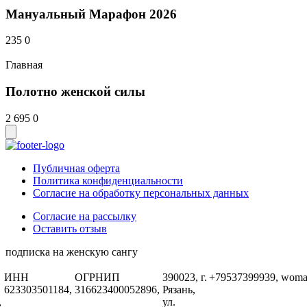
Мануальный Марафон 2026
235
0
Главная
Полотно женской силы
2 695
0
Публичная оферта
Политика конфиденциальности
Согласие на обработку персональных данных
Согласие на рассылку
Оставить отзыв
подписка на женскую сангу
ИНН
ОГРНИП
390023, г.
+79537399939,
woma
623303501184,
316623400052896,
Рязань,
,
ул.