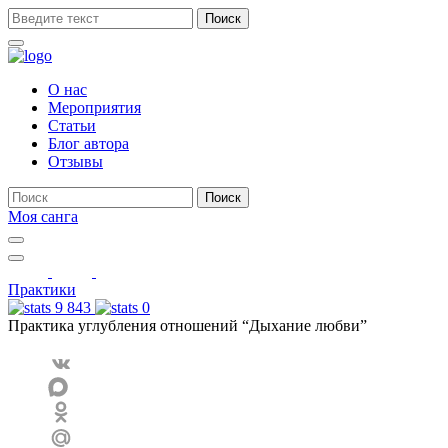
Поиск
О нас
Мероприятия
Статьи
Блог автора
Отзывы
Поиск
Моя санга
Toggle
navigation
Show
search
Практики
form
9 843
0
Практика углубления отношений “Дыхание любви”
VK
MAX
Odnoklassniki