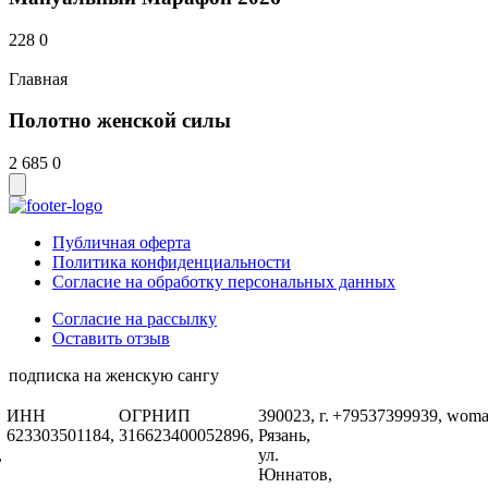
228
0
Главная
Полотно женской силы
2 685
0
Публичная оферта
Политика конфиденциальности
Согласие на обработку персональных данных
Согласие на рассылку
Оставить отзыв
подписка на женскую сангу
ИНН
ОГРНИП
390023, г.
+79537399939,
woma
623303501184,
316623400052896,
Рязань,
,
ул.
Юннатов,