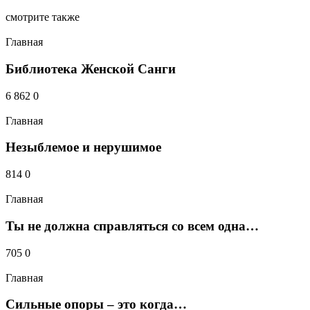
смотрите также
Добавить комментарий
Главная
Ваш e-mail не будет опубликован.
Библиотека Женской Санги
6 862
0
Главная
Незыблемое и нерушимое
814
0
Главная
Ты не должна справляться со всем одна…
Получать новые комментарии по электронной почте.
Вы можете
подписаться
без комментирования.
705
0
Главная
Сильные опоры – это когда…